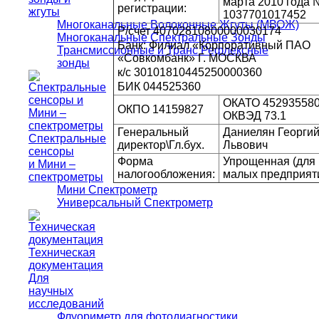
марта 2010 года 
регистрации:
жгуты
1037701017452
Многоканальные Волоконные Жгуты (МВОЖ)
Р/счет 40702810800000030174
Многоканальные Спектральные Зонды
Банк: Филиал «Корпоративный ПАО
Трансмиссионные и Транс Рефлексные
«Совкомбанк» Г. МОСКВА
зонды
к/с 30101810445250000360
БИК 044525360
ОКАТО 45293558
ОКПО 14159827
ОКВЭД 73.1
Генеральный
Даниелян Георги
Спектральные
директор\Гл.бух.
Львович
сенсоры
Форма
Упрощенная (для
и Мини –
налогообложения:
малых предприят
спектрометры
Мини Спектрометр
Универсальный Спектрометр
Техническая
документация
Для
научных
исследований
Флуориметр для фотодиагностики