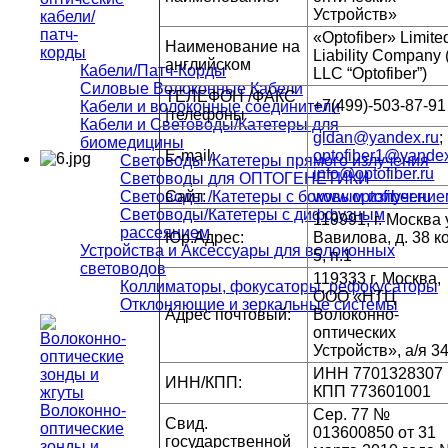
Устройств»
кабели/
патч-
«Optofiber» Limite
Наименование на
корды
Liability Company 
английском
Кабели/Патч-Корды
LLC “Optofiber”)
Силовые Волоконные Кабели
ТЕЛЕФОН /ФАКС
+7(499)-503-87-91
Кабели и волоконные соединители
|телефоны
Кабели и Световоды/Катетеры для
gldan@yandex.ru
;
биомедицины
E-mail:
optofiber1@yandex
Световоды /Катетеры прямого излучения
info@optofiber.ru
Световоды для ОПТОГЕНЕТИКИ
Световоды /Катетеры с боковым излучение
Cайт:
www.optofiber.ru
Световоды/Катетеры с диффузным
119991, г. Москва 
рассеянием
Юр.Адрес:
Вавилова, д. 38 к
Устройства и Аксессуары для волоконных
5, п.1
световодов
119333 г. Москва,
Коллиматоры, фокусаторы, рефокусаторы
ООО «НТЦ
Отклоняющие и зеркальные системы
Адрес почтовый:
Волоконно-
оптических
Устройств», а/я 3
ИНН 7701328307
ИНН/КПП:
КПП 773601001
Волоконно-
Сер. 77 №
Свид.
оптические
013600850 от 31
государственной
зонды и