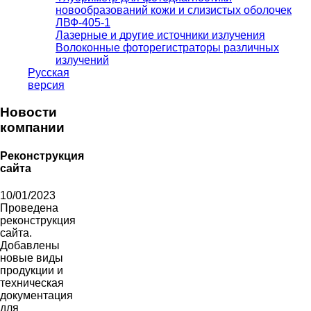
новообразований кожи и слизистых оболочек
ЛВФ-405-1
Лазерные и другие источники излучения
Волоконные фоторегистраторы различных
излучений
Русская
версия
Новости
компании
Реконструкция
сайта
10/01/2023
Проведена
реконструкция
сайта.
Добавлены
новые виды
продукции и
техническая
документация
для