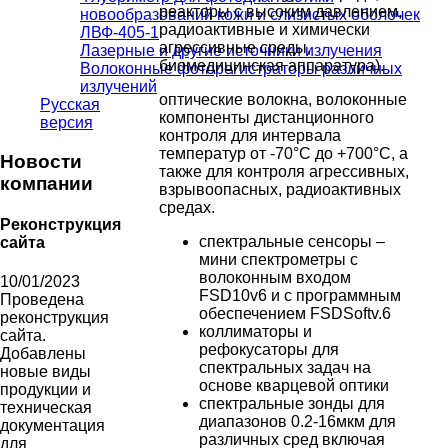
реакторы с высоким давлением,
новообразований кожи и слизистых оболочек
радиоактивные и химически
ЛВФ-405-1
агрессивные среды,
Лазерные и другие источники излучения
биомедицинская аппаратура).
Волоконные фоторегистраторы различных
излучений
оптические волокна, волоконные
Русская
компоненты дистанционного
версия
контроля для интервала
температур от -70°С до +700°С, а
Новости
также для контроля агрессивных,
компании
взрывоопасных, радиоактивных
средах.
Реконструкция
спектральные сенсоры –
сайта
мини спектрометры с
волоконным входом
10/01/2023
FSD10v6 и с программным
Проведена
обеспечением FSDSoftv.6
реконструкция
коллиматоры и
сайта.
рефокусаторы для
Добавлены
спектральных задач на
новые виды
основе кварцевой оптики
продукции и
спектральные зонды для
техническая
диапазонов 0.2-16мкм для
документация
различных сред включая
для