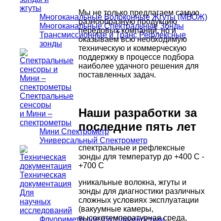
жгуты
Мы не только предлагаем самую
Многоканальные Волоконные Жгуты (МВОЖ)
разнообразную продукцию
Многоканальные Спектральные Зонды
передовых компаний, но и
Трансмиссионные и Транс Рефлексные
оказываем всю необходимую
зонды
техническую и коммерческую
поддержку в процессе подбора
наиболее удачного решения для
поставленных задач.
Спектральные
сенсоры
Наши разработки за
и Мини –
спектрометры
последние пять лет
Мини Спектрометр
Универсальный Спектрометр
спектральные и рефлексные
зонды для температур до +400 С -
+700 С
Техническая
уникальные волокна, жгуты и
документация
зонды для диагностики различных
Для
сложных условиях эксплуатации
научных
(вакуумные камеры,
исследований
высокотемпературная среда,
Флуориметр для фотодиагностики