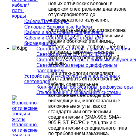
новых оптических волокон в
кабели/
широком спектральном диапазоне
патч-
от ультрафиолета до
корды
инфракрасного излучения.
Кабели/Патч-Корды
Силовые Волоконные Кабели
Оптимальный выбор оптоволокна
Кабели и волоконные соединители
высокого качества с различными
Кабели и Световоды/Катетеры для
видами оболочки (полиимид,
биомедицины
металл, тефзель, тефлон , нейлон,
Световоды /Катетеры прямого излучения
полиамид, акрилат) – основа
Световоды для ОПТОГЕНЕТИКИ
эффективного решения Вашей
Световоды /Катетеры с боковым излучение
задачи.
Световоды/Катетеры с диффузным
рассеянием
Наши технологии позволяют
Устройства и Аксессуары для волоконных
изготавливать оптоволоконные
световодов
кабели, спектральные
Коллиматоры, фокусаторы, рефокусаторы
многоканальные зонды,
Отклоняющие и зеркальные системы
волоконные световоды для
биомедицины, многоканальные
волоконные жгуты, как со
стандартными оптическими
соединителями (SMA-905, SMA-
905 F, ST, FC/PC и т.д.), так и с
Волоконно-
соединителями специального типа
оптические
по требованиям заказчика.
зонды и