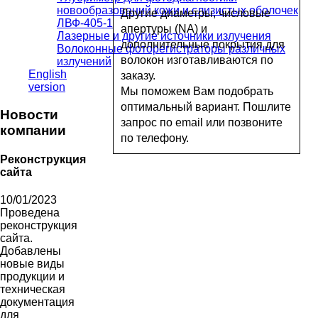
новообразований кожи и слизистых оболочек
Другие диаметры, числовые
ЛВФ-405-1
апертуры (NA) и
Лазерные и другие источники излучения
дополнительные покрытия для
Волоконные фоторегистраторы различных
волокон изготавливаются по
излучений
English
заказу.
version
Мы поможем Вам подобрать
оптимальный вариант. Пошлите
Новости
запрос по email или позвоните
компании
по телефону.
Реконструкция
сайта
10/01/2023
Проведена
реконструкция
сайта.
Добавлены
новые виды
продукции и
техническая
документация
для