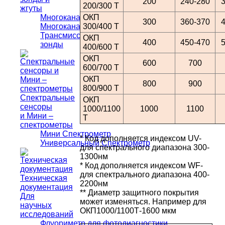
200
240-280
200/300 T
жгуты
Многоканальные Волоконные Жгуты (МВОЖ)
ОКП
300
360-370
Многоканальные Спектральные Зонды
300/400 T
Трансмиссионные и Транс Рефлексные
ОКП
400
450-470
зонды
400/600 T
ОКП
600
700
600/700 T
ОКП
800
900
800/900 T
Спектральные
ОКП
сенсоры
1000/1100
1000
1100
и Мини –
T
спектрометры
Мини Спектрометр
* Код дополняется индексом UV-
Универсальный Спектрометр
для спектрального диапазона 300-
1300нм
* Код дополняется индексом WF-
для спектрального диапазона 400-
Техническая
2200нм
документация
** Диаметр защитного покрытия
Для
может изменяться. Например для
научных
ОКП1000/1100Т-1600 мкм
исследований
Флуориметр для фотодиагностики