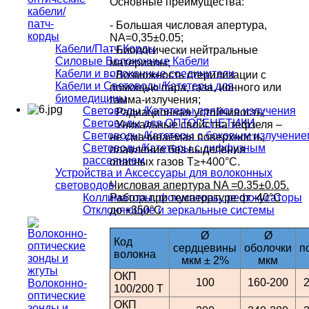
Основные преимущества:
кабели/
патч-
- Большая числовая апертура,
корды
NA=0,35±0.05;
Кабели/Патч-Корды
- Биологически нейтральные
Силовые Волоконные Кабели
материалы;
Кабели и волоконные соединители
- Возможность стерилизации с
Кабели и Световоды/Катетеры для
помощью пара, газа, ионного или
биомедицины
гамма-излучения;
Световоды /Катетеры прямого излучения
- Радиационная устойчивость;
Световоды для ОПТОГЕНЕТИКИ
- Уникальные свойства тефзеля –
Световоды /Катетеры с боковым излучение
не смачиваемая поверхность,
Световоды/Катетеры с диффузным
плавление без выделения
рассеянием
опасных газов Т≥+400°С.
Устройства и Аксессуары для волоконных
световодов
Числовая апертура NA =0.35±0.05.
Коллиматоры, фокусаторы, рефокусаторы
Работа при температуре от -40°С
Отклоняющие и зеркальные системы
до +350°С
Ø
Ø
Код
сердцевины
оболочки
п
волокна
мкм ± 2%
мкм
ОКП
100
160-200
Волоконно-
100/200 T
оптические
ОКП
зонды и