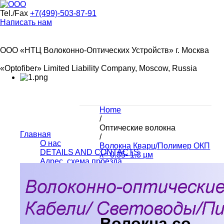
Tel./Fax
+7(499)-503-87-91
Написать нам
ООО «НТЦ Волоконно-Оптических Устройств» г. Москва
«Optofiber» Limited Liability Company, Moscow, Russia
Home
/
Оптические волокна
Главная
/
О нас
Волокна Кварц/Полимер ОКП
DETAILS AND CONTACTS
λ= 0.35- 1.3 µм
Адрес, схема проезда
/
Новости
С покрытием тефлоном
Карта сайта
-ОКП-Т
Оптические
Волокна со
волокна