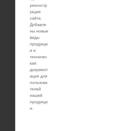
реконстр
укция
сайта.
Добавле
ны новые
виды
продукци
и и
техничес
кая
документ
ация для
пользова
телей
нашей
продукци
и.