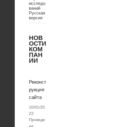
исследо
ваний
Русская
версия
НОВ
ОСТИ
КОМ
ПАН
ИИ
Реконст
рукция
сайта
10/01/20
23
Проведе
на