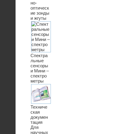
но-
оптическ
ие зонды
и жгуты
Спектра
льные
сенсоры
и Мини –
спектро
метры
Техниче
ская
докумен
тация
Для
научных